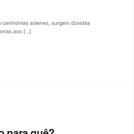
u cerimónias solenes, surgem dúvidas
onras aos […]
o para quê?