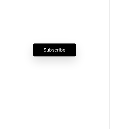
News, Insights & Events
Subscribe to our newsletter
and stay updated on the latest
news
Subscribe