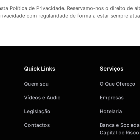
ta Política de Privacidade. Reservamo-nos o direito de al
rivacidade com regularidade de forma a estar sempre atua
Quick Links
Serviços
Quem sou
O Que Ofereço
Vídeos e Audio
Empresas
Legislação
Hotelaria
Contactos
Banca e Socieda
Capital de Risco