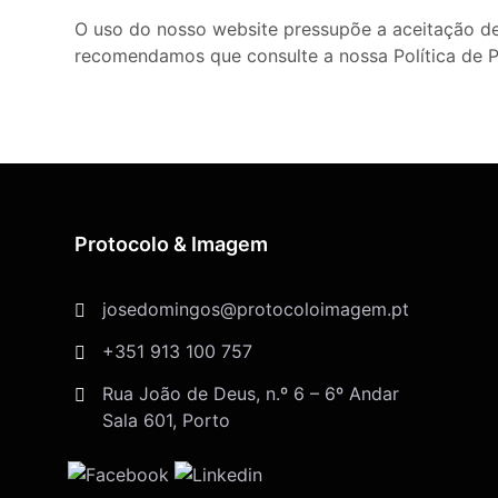
O uso do nosso website pressupõe a aceitação des
recomendamos que consulte a nossa Política de P
Protocolo & Imagem
josedomingos@protocoloimagem.pt
+351 913 100 757
Rua João de Deus, n.º 6 – 6º Andar
Sala 601, Porto