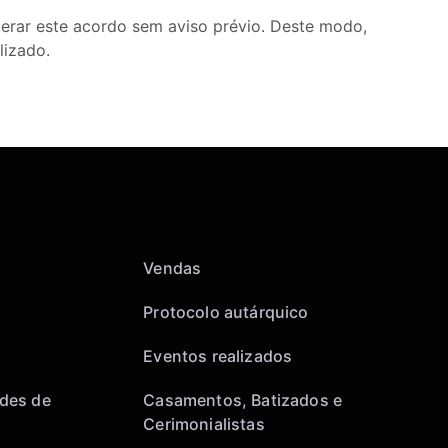
terar este acordo sem aviso prévio. Deste modo,
lizado.
Vendas
Protocolo autárquico
Eventos realizados
des de
Casamentos, Batizados e
Cerimonialistas