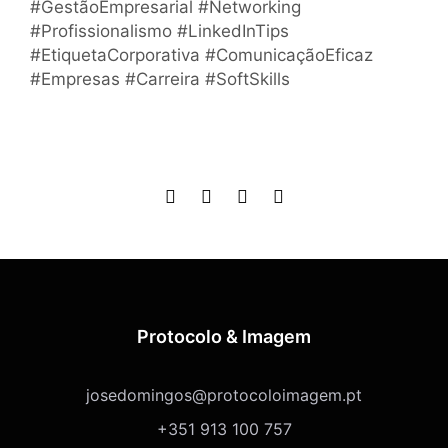
#GestãoEmpresarial #Networking
#Profissionalismo #LinkedInTips
#EtiquetaCorporativa #ComunicaçãoEficaz
#Empresas #Carreira #SoftSkills
Protocolo & Imagem
josedomingos@protocoloimagem.pt
+351 913 100 757