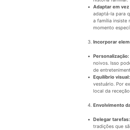
Adaptar em vez 
adaptá-la para 
a família insist
momento específ
Incorporar ele
Personalização:
noivos. Isso pod
de entretenimen
Equilíbrio visual
vestuário. Por 
local da receçã
Envolvimento da
Delegar tarefas
tradições que sã