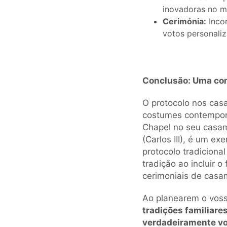
inovadoras no m
Cerimónia:
Incor
votos personali
Conclusão: Uma co
O protocolo nos cas
costumes contempor
Chapel no seu casam
(Carlos III), é um 
protocolo tradicion
tradição ao incluir 
cerimoniais de casam
Ao planearem o vos
tradições familiare
verdadeiramente v