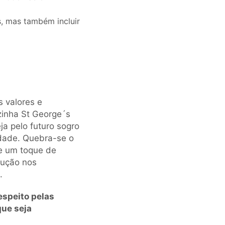
es, mas também incluir
 valores e
inha St George´s
a pelo futuro sogro
idade. Quebra-se o
se um toque de
olução nos
.
espeito pelas
que seja