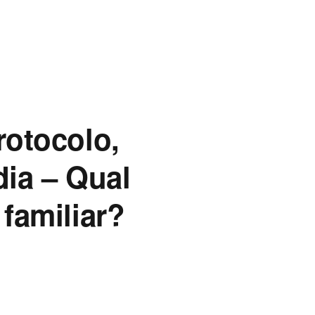
otocolo,
dia – Qual
 familiar?