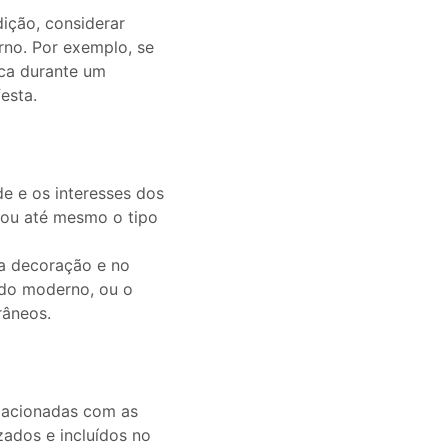
ição, considerar
rno. Por exemplo, se
ica durante um
esta.
e e os interesses dos
, ou até mesmo o tipo
a decoração e no
ido moderno, ou o
râneos.
elacionadas com as
zados e incluídos no