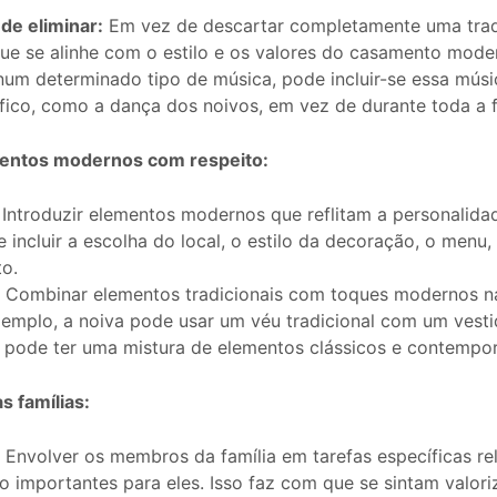
de eliminar:
Em vez de descartar completamente uma trad
que se alinhe com o estilo e os valores do casamento mode
e num determinado tipo de música, pode incluir-se essa mús
ico, como a dança dos noivos, em vez de durante toda a f
mentos modernos com respeito:
Introduzir elementos modernos que reflitam a personalidad
e incluir a escolha do local, o estilo da decoração, o menu
to.
:
Combinar elementos tradicionais com toques modernos n
exemplo, a noiva pode usar um véu tradicional com um vest
o pode ter uma mistura de elementos clássicos e contempo
s famílias:
:
Envolver os membros da família em tarefas específicas r
o importantes para eles. Isso faz com que se sintam valori