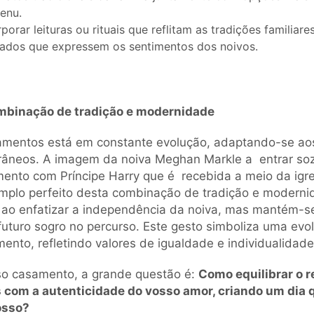
enu.
porar leituras ou rituais que reflitam as tradições familiar
zados que expressem os sentimentos dos noivos.
mbinação de tradição e modernidade
amentos está em constante evolução, adaptando-se aos
âneos. A imagem da noiva Meghan Markle a entrar soz
ento com Príncipe Harry que é recebida a meio da igrej
exemplo perfeito desta combinação de tradição e modern
al ao enfatizar a independência da noiva, mas mantém-
o futuro sogro no percurso. Este gesto simboliza uma ev
ento, refletindo valores de igualdade e individualidade
so casamento, a grande questão é:
Como equilibrar o r
s com a autenticidade do vosso amor, criando um dia 
osso?