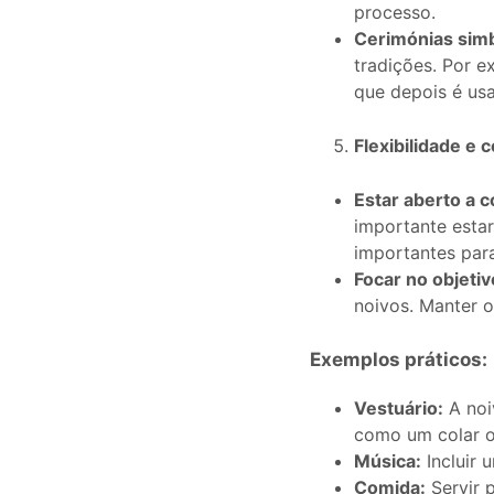
processo.
Cerimónias simb
tradições. Por 
que depois é usa
Flexibilidade e
Estar aberto a 
importante esta
importantes para
Focar no objetivo
noivos. Manter o
Exemplos práticos:
Vestuário:
A noi
como um colar o
Música:
Incluir 
Comida:
Servir 