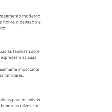
um casamento moderno
ue honre o passado e
rio:
as as famílias sobre
s expressem as suas
realmente importante
s familiares.
cativas para os noivos
honrar as raízes e a