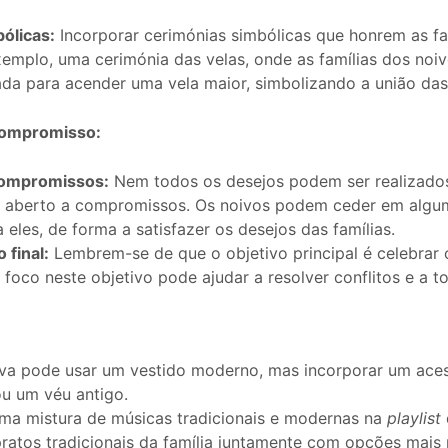
ólicas:
Incorporar cerimónias simbólicas que honrem as fa
exemplo, uma cerimónia das velas, onde as famílias dos no
da para acender uma vela maior, simbolizando a união das 
 compromisso:
compromissos:
Nem todos os desejos podem ser realizados
r aberto a compromissos. Os noivos podem ceder em alg
 eles, de forma a satisfazer os desejos das famílias.
 final:
Lembrem-se de que o objetivo principal é celebrar 
 foco neste objetivo pode ajudar a resolver conflitos e a to
va pode usar um vestido moderno, mas incorporar um acess
u um véu antigo.
uma mistura de músicas tradicionais e modernas na
playlist
pratos tradicionais da família juntamente com opções mais